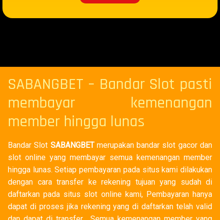
SABANGBET – Bandar Slot pasti
membayar kemenangan
member hingga lunas
Bandar Slot
SABANGBET
merupakan bandar slot gacor dan
slot online yang membayar semua kemenangan member
hingga lunas. Setiap pembayaran pada situs kami dilakukan
dengan cara transfer ke rekening tujuan yang sudah di
daftarkan pada situs slot online kami, Pembayaran hanya
dapat di proses jika rekening yang di daftarkan telah valid
dan dapat di transfer. Semua kemenangan member yang