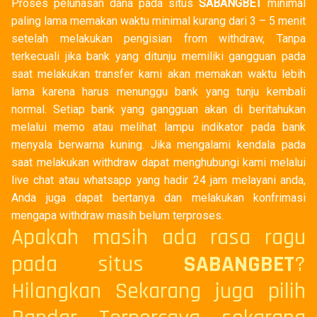
Proses pelunasan dana pada situs
SABANGBET
minimal
paling lama memakan waktu minimal kurang dari 3 – 5 menit
setelah melakukan pengisian from withdraw, Tanpa
terkecuali jika bank yang ditunju memiliki gangguan pada
saat melakukan transfer kami akan memakan waktu lebih
lama karena harus menunggu bank yang tunju kembali
normal. Setiap bank yang gangguan akan di beritahukan
melalui memo atau melihat lampu indikator pada bank
menyala berwarna kuning. Jika mengalami kendala pada
saat melakukan withdraw dapat menghubungi kami melalui
live chat atau whatsapp yang hadir 24 jam melayani anda,
Anda juga dapat bertanya dan melakukan konfrimasi
mengapa withdraw masih belum terproses.
Apakah masih ada rasa ragu
pada situs
SABANGBET
?
Hilangkan Sekarang juga pilih