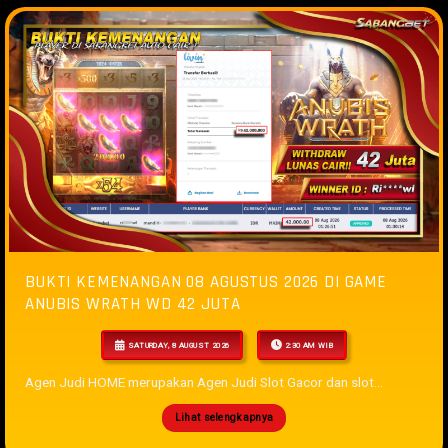
BUKTI KEMENANGAN 08 AGUSTUS 2026 DI GAME
ANUBIS WRATH WD 42 JUTA
SATURDAY, 8 AUGUST 2026
2:30 AM WIB
Agen Judi HOME merupakan Agen Judi Slot Gacor dan slot...
Lihat selengkapnya