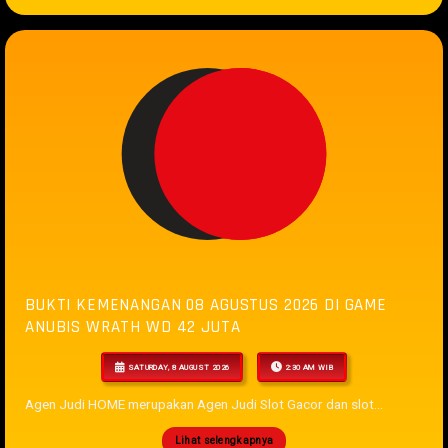
BUKTI KEMENANGAN 08 AGUSTUS 2026 DI GAME
ANUBIS WRATH WD 42 JUTA
SATURDAY, 8 AUGUST 2026
2:30 AM WIB
Agen Judi HOME merupakan Agen Judi Slot Gacor dan slot...
Lihat selengkapnya