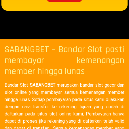
SABANGBET – Bandar Slot pasti
membayar kemenangan
member hingga lunas
Bandar Slot
SABANGBET
merupakan bandar slot gacor dan
slot online yang membayar semua kemenangan member
hingga lunas. Setiap pembayaran pada situs kami dilakukan
dengan cara transfer ke rekening tujuan yang sudah di
daftarkan pada situs slot online kami, Pembayaran hanya
dapat di proses jika rekening yang di daftarkan telah valid
dan dapat di transfer. Semua kemenangan member yang