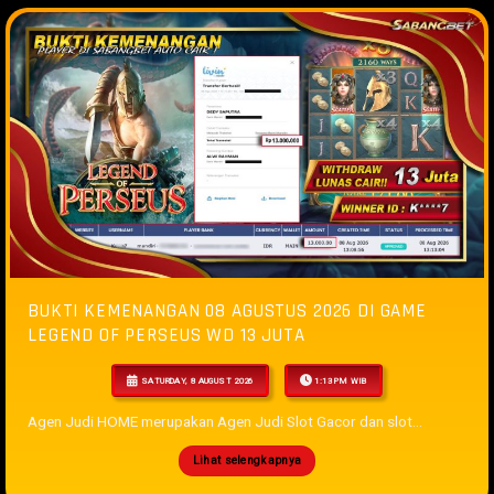
BUKTI KEMENANGAN 08 AGUSTUS 2026 DI GAME
LEGEND OF PERSEUS WD 13 JUTA
SATURDAY, 8 AUGUST 2026
1:13 PM WIB
Agen Judi HOME merupakan Agen Judi Slot Gacor dan slot...
Lihat selengkapnya