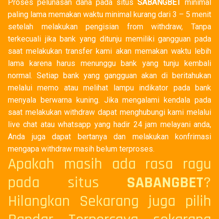
Proses pelunasan dana pada situs
SABANGBET
minimal
paling lama memakan waktu minimal kurang dari 3 – 5 menit
setelah melakukan pengisian from withdraw, Tanpa
terkecuali jika bank yang ditunju memiliki gangguan pada
saat melakukan transfer kami akan memakan waktu lebih
lama karena harus menunggu bank yang tunju kembali
normal. Setiap bank yang gangguan akan di beritahukan
melalui memo atau melihat lampu indikator pada bank
menyala berwarna kuning. Jika mengalami kendala pada
saat melakukan withdraw dapat menghubungi kami melalui
live chat atau whatsapp yang hadir 24 jam melayani anda,
Anda juga dapat bertanya dan melakukan konfrimasi
mengapa withdraw masih belum terproses.
Apakah masih ada rasa ragu
pada situs
SABANGBET
?
Hilangkan Sekarang juga pilih