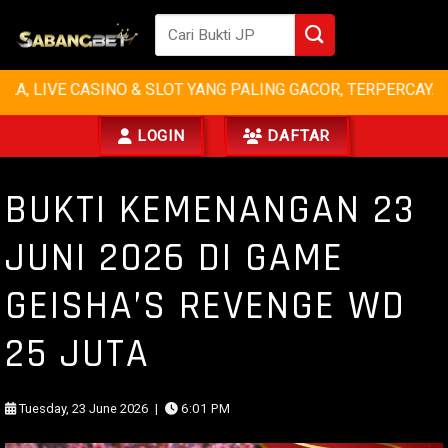
Skip
to
content
 LIVE CASINO & SLOT YANG PALING GACOR, TERPERCAYA, 
LOGIN
DAFTAR
BUKTI KEMENANGAN 23
JUNI 2026 DI GAME
GEISHA’S REVENGE WD
25 JUTA
Tuesday, 23 June 2026
|
6:01 PM