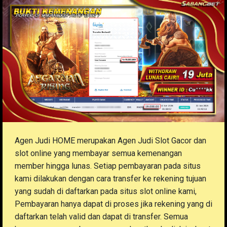
Agen Judi HOME merupakan Agen Judi Slot Gacor dan
slot online yang membayar semua kemenangan
member hingga lunas. Setiap pembayaran pada situs
kami dilakukan dengan cara transfer ke rekening tujuan
yang sudah di daftarkan pada situs slot online kami,
Pembayaran hanya dapat di proses jika rekening yang di
daftarkan telah valid dan dapat di transfer. Semua