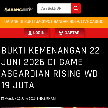
Skip
to
content
TANG DI BUKTI JACKPOT BANDAR BOLA, LIVE CASINO & SL
LOGIN
DAFTAR
BUKTI KEMENANGAN 22
JUNI 2026 DI GAME
ASGARDIAN RISING WD
19 JUTA
Monday, 22 June 2026
|
2:50 AM