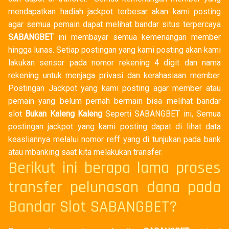
mendapatkan hadiah jackpot terbesar akan kami posting
agar semua pemain dapat melihat bandar situs terpercaya
SABANGBET
ini membayar semua kemenangan member
hingga lunas. Setiap postingan yang kami posting akan kami
lakukan sensor pada nomor rekening 4 digit dan nama
rekening untuk menjaga privasi dan kerahasiaan member.
Postingan Jackpot yang kami posting agar member atau
pemain yang belum pernah bermain bisa melihat bandar
slot
Bukan Kaleng Kaleng
Seperti SABANGBET ini, Semua
postingan jackpot yang kami posting dapat di lihat data
keasliannya melalui nomor reff yang di tunjukan pada bank
atau mbanking saat kita melakukan transfer.
Berikut ini berapa lama proses
transfer pelunasan dana pada
Bandar Slot SABANGBET?