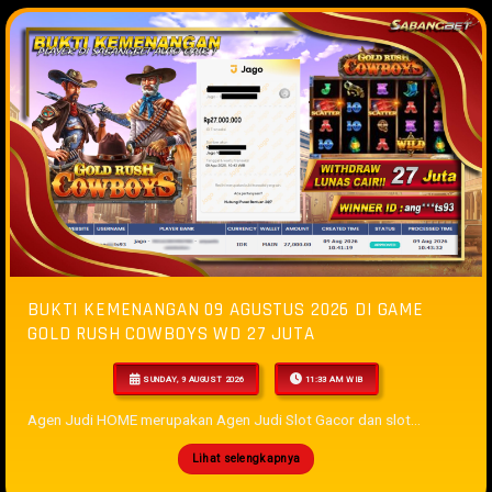
BUKTI KEMENANGAN 09 AGUSTUS 2026 DI GAME
GOLD RUSH COWBOYS WD 27 JUTA
SUNDAY, 9 AUGUST 2026
11:33 AM WIB
Agen Judi HOME merupakan Agen Judi Slot Gacor dan slot...
Lihat selengkapnya