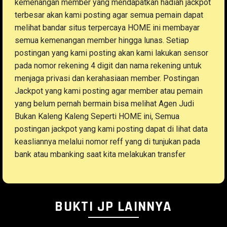
kemenangan member yang mendapatkan hadiah jackpot
terbesar akan kami posting agar semua pemain dapat
melihat bandar situs terpercaya HOME ini membayar
semua kemenangan member hingga lunas. Setiap
postingan yang kami posting akan kami lakukan sensor
pada nomor rekening 4 digit dan nama rekening untuk
menjaga privasi dan kerahasiaan member. Postingan
Jackpot yang kami posting agar member atau pemain
yang belum pernah bermain bisa melihat Agen Judi
Bukan Kaleng Kaleng Seperti HOME ini, Semua
postingan jackpot yang kami posting dapat di lihat data
keasliannya melalui nomor reff yang di tunjukan pada
bank atau mbanking saat kita melakukan transfer
BUKTI JP LAINNYA