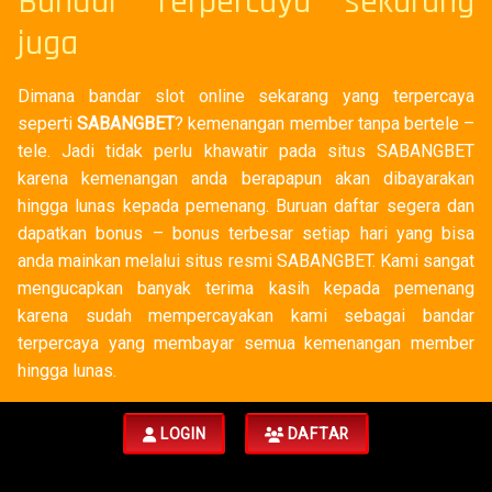
Bandar Terpercaya sekarang
juga
Dimana bandar slot online sekarang yang terpercaya
seperti
SABANGBET
? kemenangan member tanpa bertele –
tele. Jadi tidak perlu khawatir pada situs SABANGBET
karena kemenangan anda berapapun akan dibayarakan
hingga lunas kepada pemenang. Buruan daftar segera dan
dapatkan bonus – bonus terbesar setiap hari yang bisa
anda mainkan melalui situs resmi SABANGBET. Kami sangat
mengucapkan banyak terima kasih kepada pemenang
karena sudah mempercayakan kami sebagai bandar
terpercaya yang membayar semua kemenangan member
hingga lunas.
LOGIN
DAFTAR