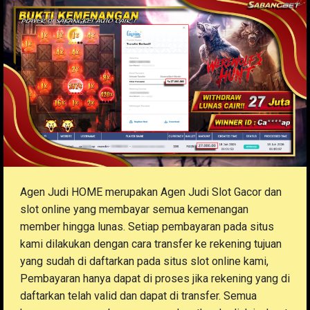
Agen Judi HOME merupakan Agen Judi Slot Gacor dan
slot online yang membayar semua kemenangan
member hingga lunas. Setiap pembayaran pada situs
kami dilakukan dengan cara transfer ke rekening tujuan
yang sudah di daftarkan pada situs slot online kami,
Pembayaran hanya dapat di proses jika rekening yang di
daftarkan telah valid dan dapat di transfer. Semua