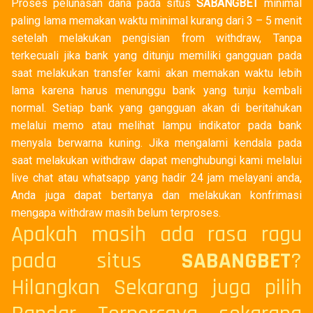
Proses pelunasan dana pada situs
SABANGBET
minimal
paling lama memakan waktu minimal kurang dari 3 – 5 menit
setelah melakukan pengisian from withdraw, Tanpa
terkecuali jika bank yang ditunju memiliki gangguan pada
saat melakukan transfer kami akan memakan waktu lebih
lama karena harus menunggu bank yang tunju kembali
normal. Setiap bank yang gangguan akan di beritahukan
melalui memo atau melihat lampu indikator pada bank
menyala berwarna kuning. Jika mengalami kendala pada
saat melakukan withdraw dapat menghubungi kami melalui
live chat atau whatsapp yang hadir 24 jam melayani anda,
Anda juga dapat bertanya dan melakukan konfrimasi
mengapa withdraw masih belum terproses.
Apakah masih ada rasa ragu
pada situs
SABANGBET
?
Hilangkan Sekarang juga pilih