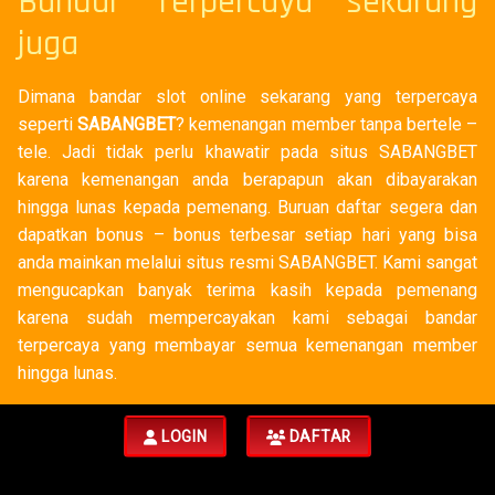
Bandar Terpercaya sekarang
juga
Dimana bandar slot online sekarang yang terpercaya
seperti
SABANGBET
? kemenangan member tanpa bertele –
tele. Jadi tidak perlu khawatir pada situs SABANGBET
karena kemenangan anda berapapun akan dibayarakan
hingga lunas kepada pemenang. Buruan daftar segera dan
dapatkan bonus – bonus terbesar setiap hari yang bisa
anda mainkan melalui situs resmi SABANGBET. Kami sangat
mengucapkan banyak terima kasih kepada pemenang
karena sudah mempercayakan kami sebagai bandar
terpercaya yang membayar semua kemenangan member
hingga lunas.
LOGIN
DAFTAR