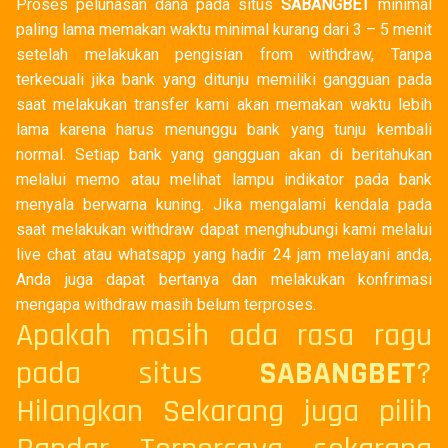
Proses pelunasan dana pada situs
SABANGBET
minimal
paling lama memakan waktu minimal kurang dari 3 – 5 menit
setelah melakukan pengisian from withdraw, Tanpa
terkecuali jika bank yang ditunju memiliki gangguan pada
saat melakukan transfer kami akan memakan waktu lebih
lama karena harus menunggu bank yang tunju kembali
normal. Setiap bank yang gangguan akan di beritahukan
melalui memo atau melihat lampu indikator pada bank
menyala berwarna kuning. Jika mengalami kendala pada
saat melakukan withdraw dapat menghubungi kami melalui
live chat atau whatsapp yang hadir 24 jam melayani anda,
Anda juga dapat bertanya dan melakukan konfrimasi
mengapa withdraw masih belum terproses.
Apakah masih ada rasa ragu
pada situs
SABANGBET
?
Hilangkan Sekarang juga pilih