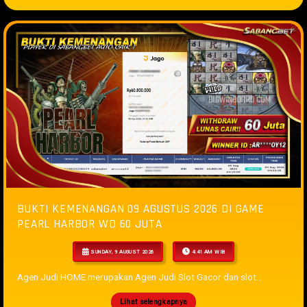
BUKTI KEMENANGAN 09 AGUSTUS 2026 DI GAME
PEARL HARBOR WD 60 JUTA
SUNDAY, 9 AUGUST 2026
4:41 AM WIB
Agen Judi HOME merupakan Agen Judi Slot Gacor dan slot...
Lihat selengkapnya