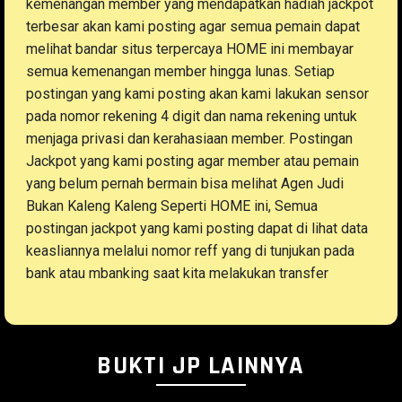
kemenangan member yang mendapatkan hadiah jackpot
terbesar akan kami posting agar semua pemain dapat
melihat bandar situs terpercaya HOME ini membayar
semua kemenangan member hingga lunas. Setiap
postingan yang kami posting akan kami lakukan sensor
pada nomor rekening 4 digit dan nama rekening untuk
menjaga privasi dan kerahasiaan member. Postingan
Jackpot yang kami posting agar member atau pemain
yang belum pernah bermain bisa melihat Agen Judi
Bukan Kaleng Kaleng Seperti HOME ini, Semua
postingan jackpot yang kami posting dapat di lihat data
keasliannya melalui nomor reff yang di tunjukan pada
bank atau mbanking saat kita melakukan transfer
BUKTI JP LAINNYA