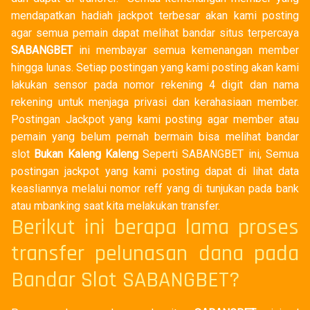
mendapatkan hadiah jackpot terbesar akan kami posting
agar semua pemain dapat melihat bandar situs terpercaya
SABANGBET
ini membayar semua kemenangan member
hingga lunas. Setiap postingan yang kami posting akan kami
lakukan sensor pada nomor rekening 4 digit dan nama
rekening untuk menjaga privasi dan kerahasiaan member.
Postingan Jackpot yang kami posting agar member atau
pemain yang belum pernah bermain bisa melihat bandar
slot
Bukan Kaleng Kaleng
Seperti SABANGBET ini, Semua
postingan jackpot yang kami posting dapat di lihat data
keasliannya melalui nomor reff yang di tunjukan pada bank
atau mbanking saat kita melakukan transfer.
Berikut ini berapa lama proses
transfer pelunasan dana pada
Bandar Slot SABANGBET?