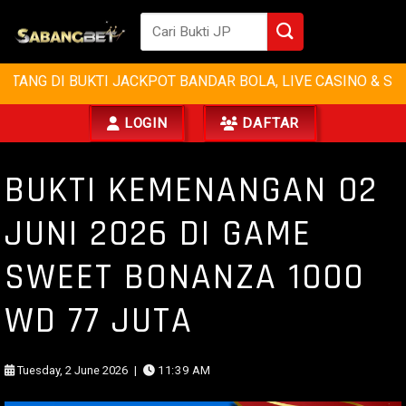
Skip
to
content
NG DI BUKTI JACKPOT BANDAR BOLA, LIVE CASINO & SLOT 
LOGIN
DAFTAR
BUKTI KEMENANGAN 02
JUNI 2026 DI GAME
SWEET BONANZA 1000
WD 77 JUTA
Tuesday, 2 June 2026
|
11:39 AM